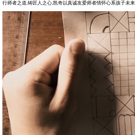
行师者之道,铸匠人之心,凯奇以真诚友爱师者情怀心系孩子未来