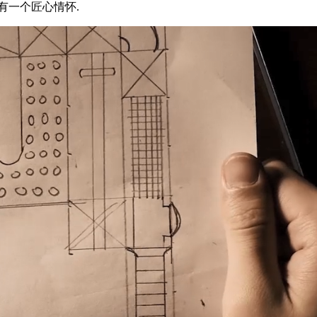
有一个匠心情怀.