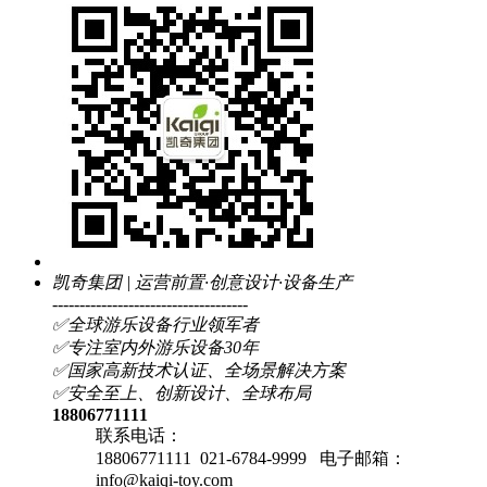
凯奇集团 | 运营前置·创意设计·设备生产
------------------------------------
✅全球游乐设备行业领军者
✅专注室内外游乐设备30年
✅国家高新技术认证、全场景解决方案
✅安全至上、创新设计、全球布局
18806771111
联系电话：
18806771111 021-6784-9999
电子邮箱：
info@kaiqi-toy.com