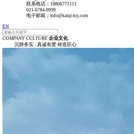
联系电话：
18806771111
021-6784-9999
电子邮箱：info@kaiqi-toy.com
EN
COMPANY CULTURE
企业文化
沉静务实 . 真诚有爱 铸造匠心